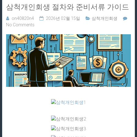
삼척개인회생 절차와 준비서류 가이드
on40820n4
2026년 02월 15일
삼척개인회생
No Comments