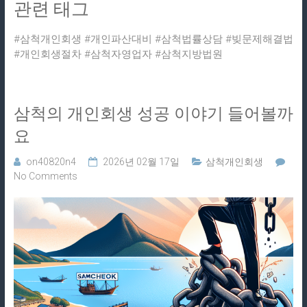
관련 태그
#삼척개인회생 #개인파산대비 #삼척법률상담 #빚문제해결법
#개인회생절차 #삼척자영업자 #삼척지방법원
삼척의 개인회생 성공 이야기 들어볼까
요
on40820n4
2026년 02월 17일
삼척개인회생
No Comments