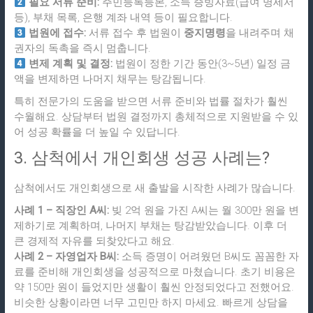
필요 서류 준비:
주민등록등본, 소득 증빙자료(급여 명세서
등), 부채 목록, 은행 계좌 내역 등이 필요합니다.
법원에 접수:
서류 접수 후 법원이
중지명령
을 내려주며 채
권자의 독촉을 즉시 멈춥니다.
변제 계획 및 결정:
법원이 정한 기간 동안(3~5년) 일정 금
액을 변제하면 나머지 채무는 탕감됩니다.
특히 전문가의 도움을 받으면 서류 준비와 법률 절차가 훨씬
수월해요. 상담부터 법원 결정까지 총체적으로 지원받을 수 있
어 성공 확률을 더 높일 수 있답니다.
3. 삼척에서 개인회생 성공 사례는?
삼척에서도 개인회생으로 새 출발을 시작한 사례가 많습니다.
사례 1 – 직장인 A씨:
빚 2억 원을 가진 A씨는 월 300만 원을 변
제하기로 계획하며, 나머지 부채는 탕감받았습니다. 이후 더
큰 경제적 자유를 되찾았다고 해요.
사례 2 – 자영업자 B씨:
소득 증명이 어려웠던 B씨도 꼼꼼한 자
료를 준비해 개인회생을 성공적으로 마쳤습니다. 초기 비용은
약 150만 원이 들었지만 생활이 훨씬 안정되었다고 전했어요.
비슷한 상황이라면 너무 고민만 하지 마세요. 빠르게 상담을