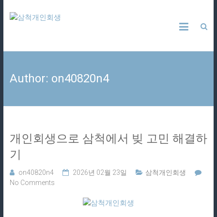
Skip
삼
to
content
척
개
Author:
on40820n4
인
회
생
개인회생으로 삼척에서 빚 고민 해결하
24
기
시
간
on40820n4
2026년 02월 23일
삼척개인회생
상
No Comments
담