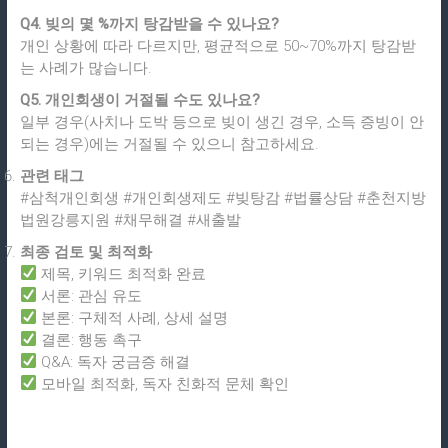
Q4. 빚의 몇 %까지 탕감받을 수 있나요?
개인 상황에 따라 다르지만, 평균적으로 50~70%까지 탕감받
는 사례가 많습니다.
Q5. 개인회생이 거절될 수도 있나요?
일부 경우(사치나 도박 등으로 빚이 생긴 경우, 소득 증빙이 안
되는 경우)에는 거절될 수 있으니 참고하세요.
관련 태그
#삼척개인회생 #개인회생제도 #빚탕감 #법률상담 #춘천지방
법원강릉지원 #채무해결 #새출발
최종 검토 및 최적화
제목, 키워드 최적화 완료
서론: 관심 유도
본론: 구체적 사례, 상세 설명
결론: 행동 촉구
Q&A: 독자 궁금증 해결
모바일 최적화, 독자 친화적 문체 확인