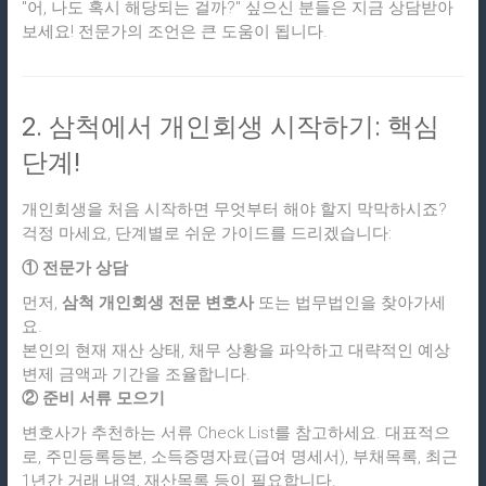
"어, 나도 혹시 해당되는 걸까?" 싶으신 분들은 지금 상담받아
보세요! 전문가의 조언은 큰 도움이 됩니다.
2. 삼척에서 개인회생 시작하기: 핵심
단계!
개인회생을 처음 시작하면 무엇부터 해야 할지 막막하시죠?
걱정 마세요, 단계별로 쉬운 가이드를 드리겠습니다:
① 전문가 상담
먼저,
삼척 개인회생 전문 변호사
또는 법무법인을 찾아가세
요.
본인의 현재 재산 상태, 채무 상황을 파악하고 대략적인 예상
변제 금액과 기간을 조율합니다.
② 준비 서류 모으기
변호사가 추천하는 서류 Check List를 참고하세요. 대표적으
로, 주민등록등본, 소득증명자료(급여 명세서), 부채목록, 최근
1년간 거래 내역, 재산목록 등이 필요합니다.