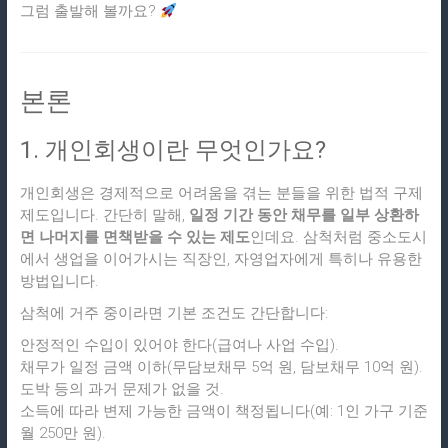
그럼 출발해 볼까요?
본론
1. 개인회생이란 무엇인가요?
개인회생은 경제적으로 어려움을 겪는 분들을 위한 법적 구제
제도입니다. 간단히 말해,
일정 기간 동안 채무를 일부 상환하
면 나머지를 면책받을 수 있는 제도
인데요. 삼척처럼 중소도시
에서 생업을 이어가시는 직장인, 자영업자에게 특히나 유용한
방법입니다.
삼척에 거주 중이라면 기본 조건도 간단합니다:
안정적인 수입이 있어야 한다(급여나 사업 수입).
채무가 일정 금액 이하(무담보채무 5억 원, 담보채무 10억 원).
도박 등의 과거 문제가 없을 것.
소득에 따라 변제 가능한 금액이 책정됩니다(예: 1인 가구 기준
월 250만 원).