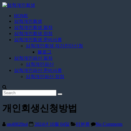
Skip
to
content
HOME
삼
삼척개인회생
척
삼척개인회생 절차
개
삼척개인회생 장점
인
삼척개인회생 준비서류
삼척개인회생 자가진단신청
회
블로그
생
삼척개인파산 절차
삼척개인파산
24
삼척개인파산 준비서류
시
삼척개인파산 장점
간
상
담
개인회생신청방법
on40820n4
2024년 10월 04일
미분류
No Comments