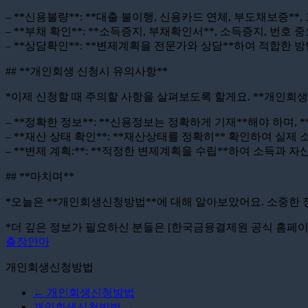
– **신용불량**: **대출 불이행, 신용카드 연체, 부도채보증*
– **부채 확인**: **소득증지, 부채확인서**, 소득증지, 번호
– **상담확인**: **변제계획을 전문가와 상담**하여 적합한 
## **개인회생 신청시 유의사항**
*이제 신청할 때 주의할 사항을 살펴보도록 할게요. **개인회생
– **정확한 정보**: **신용정보는 정확하게 기재**해야 하며,
– **재산 상태 확인**: **재산상태를 정확히** 확인하여 실
– **변제 계획:**: **적정한 변제계획을 수립**하여 소득과
## **마치며**
*오늘은 **개인회생신청방법**에 대해 알아보았어요. 소중한 
*더 깊은 정보가 필요하신 분들은 [한국금융결제원 공식 홈페이지](h
출장안마
개인회생신청방법
←
개인회생신청방법
개인회생신청방법
→