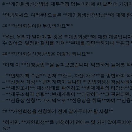
# **개인회생신청방법: 재무걱정 없는 미래에 한 발짝 더 가까이
*안녕하세요, 여러분! 오늘은 **개인회생신청방법**에 대해 
## **개인회생이란 무엇인가요?**
*우선, 우리가 알아야 할 것은 **개인회생**에 대한 개념입니
수 있어요. 일정한 절차를 거쳐 **부채를 감면**하거나 **환급 
## **개인회생신청방법은 어떻게 되나요?**
*이제 이 **신청방법**을 살펴보겠습니다. 막연하게 들어본 
– **변제계획 수립**: 먼저 **소득, 자산, 채무**를 종합하여
– **신청서 작성**: 변제계획이 끝나면 **입법회생신청심사원
– **재원조사**: 재산상태를 확인하고 **변제계획의 타당성**
– **재구조협약 성립**: 변제계획이 **타당하다**고 판단되면
– **신용장 신청**: 마지막으로 **신용장을 취득**하여 **
## **개인회생을 신청하기 전에 알아두어야 할 사항**
*하지만, **개인회생**을 신청하기 전에는 몇 가지 알아두어
요:*