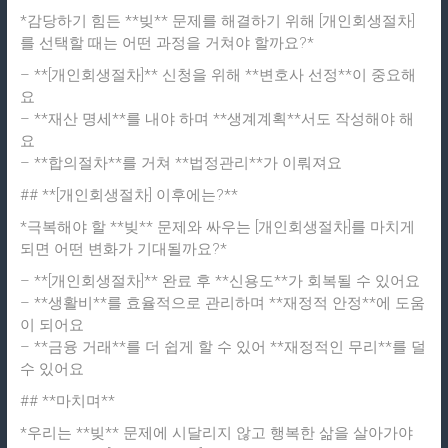
*감당하기 힘든 **빚** 문제를 해결하기 위해 [개인회생절차]
를 선택할 때는 어떤 과정을 거쳐야 할까요?*
– **[개인회생절차]** 신청을 위해 **변호사 선정**이 중요해
요
– **재산 명세**를 내야 하며 **생계계획**서도 작성해야 해
요
– **합의절차**를 거쳐 **법정관리**가 이뤄져요
## **[개인회생절차] 이후에는?**
*극복해야 할 **빚** 문제와 싸우는 [개인회생절차]를 마치게
되면 어떤 변화가 기대될까요?*
– **[개인회생절차]** 완료 후 **신용도**가 회복될 수 있어요
– **생활비**를 효율적으로 관리하며 **재정적 안정**에 도움
이 되어요
– **금융 거래**를 더 쉽게 할 수 있어 **재정적인 무리**를 덜
수 있어요
## **마치며**
*우리는 **빚** 문제에 시달리지 않고 행복한 삶을 살아가야