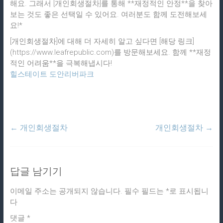
해요. 그래서 [개인회생절차]를 통해 **재정적인 안정**을 찾아
보는 것도 좋은 선택일 수 있어요. 여러분도 함께 도전해보세
요!*
[개인회생절차]에 대해 더 자세히 알고 싶다면 [해당 링크]
(https://www.leafrepublic.com)를 방문해보세요. 함께 **재정
적인 어려움**을 극복해냅시다!
힐스테이트 도안리버파크
←
개인회생절차
개인회생절차
→
답글 남기기
이메일 주소는 공개되지 않습니다.
필수 필드는
*
로 표시됩니
다
댓글
*