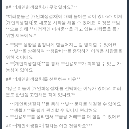
## **[개인회생절차]가 무엇일까요?**
*여러분들은 [개인회생절차]에 대해 들어본 적이 있나요? 이제
[개인회생절차]로 새로운 시작을 해볼 수 있어요. 이것은 **빚
**으로 인해 **재정적인 어려움**을 겪고 있는 사람들을 돕기
위한 제도에요.*
– **빚** 상황을 엄청나게 힘들어지는 걸 방지할 수 있어요
– **빚**을 상환하며 **생활비**를 충당하기 어려운 사람들을
위한 것이에요
– **[개인회생절차]**를 통해 **신용도**가 회복될 수 있는 가
능성이 있어요
## **[개인회생절차]를 선택하는 이유**
*많은 이들이 [개인회생절차]를 선택하는 이유가 있어요. 여러
분도 한번쯤 고민해본 적이 있나요?*
– **[개인회생절차]**를 통해 **빚** 문제를 해결할 수 있어요
– **생활비**를 쉽게 관리할 수 있어서 편리해요
– **신용도**를 올리면서 **금융 거래**를 더 잘할 수 있어요
## **[개인회생절차] 절차는 어떤 것일까요?**