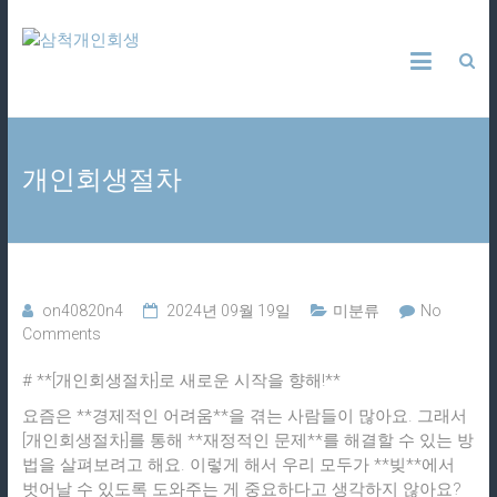
Skip
삼
to
content
척
개
개인회생절차
인
회
생
on40820n4
2024년 09월 19일
미분류
No
Comments
24
시
# **[개인회생절차]로 새로운 시작을 향해!**
간
상
요즘은 **경제적인 어려움**을 겪는 사람들이 많아요. 그래서
담
[개인회생절차]를 통해 **재정적인 문제**를 해결할 수 있는 방
법을 살펴보려고 해요. 이렇게 해서 우리 모두가 **빚**에서
벗어날 수 있도록 도와주는 게 중요하다고 생각하지 않아요?