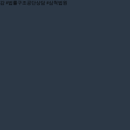
탕감 #법률구조공단상담 #삼척법원