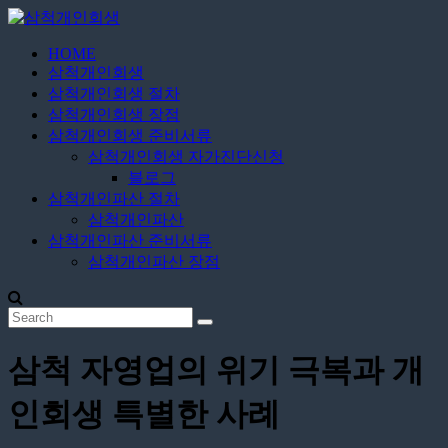
Skip
to
content
HOME
삼
삼척개인회생
척
삼척개인회생 절차
개
삼척개인회생 장점
인
삼척개인회생 준비서류
삼척개인회생 자가진단신청
회
블로그
생
삼척개인파산 절차
삼척개인파산
24
삼척개인파산 준비서류
시
삼척개인파산 장점
간
상
담
삼척 자영업의 위기 극복과 개
인회생 특별한 사례