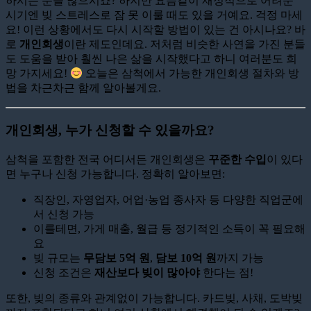
하시는 분들 많으시죠? 하지만 요즘같이 재정적으로 어려운
시기엔 빚 스트레스로 잠 못 이룰 때도 있을 거예요. 걱정 마세
요! 이런 상황에서도 다시 시작할 방법이 있는 건 아시나요? 바
로
개인회생
이란 제도인데요. 저처럼 비슷한 사연을 가진 분들
도 도움을 받아 훨씬 나은 삶을 시작했다고 하니 여러분도 희
망 가지세요!
오늘은 삼척에서 가능한 개인회생 절차와 방
법을 차근차근 함께 알아볼게요.
개인회생, 누가 신청할 수 있을까요?
삼척을 포함한 전국 어디서든 개인회생은
꾸준한 수입
이 있다
면 누구나 신청 가능합니다. 정확히 알아보면:
직장인, 자영업자, 어업·농업 종사자 등 다양한 직업군에
서 신청 가능
이를테면, 가게 매출, 월급 등 정기적인 소득이 꼭 필요해
요
빚 규모는
무담보 5억 원
,
담보 10억 원
까지 가능
신청 조건은
재산보다 빚이 많아야
한다는 점!
또한, 빚의 종류와 관계없이 가능합니다. 카드빚, 사채, 도박빚